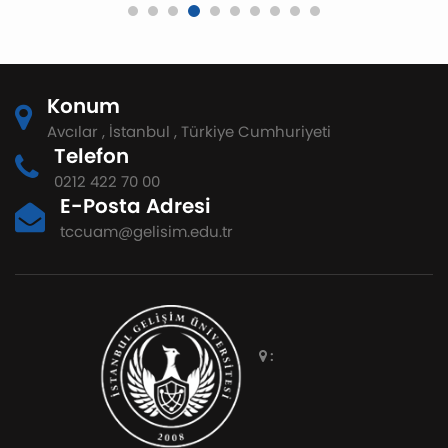
Konum
Avcılar , İstanbul , Türkiye Cumhuriyeti
Telefon
0212 422 70 00
E-Posta Adresi
tccuam@gelisim.edu.tr
: