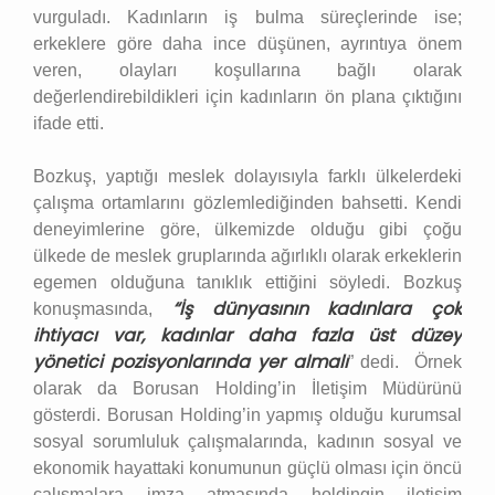
vurguladı. Kadınların iş bulma süreçlerinde ise;
erkeklere göre daha ince düşünen, ayrıntıya önem
veren, olayları koşullarına bağlı olarak
değerlendirebildikleri için kadınların ön plana çıktığını
ifade etti.
Bozkuş, yaptığı meslek dolayısıyla farklı ülkelerdeki
çalışma ortamlarını gözlemlediğinden bahsetti. Kendi
deneyimlerine göre, ülkemizde olduğu gibi çoğu
ülkede de meslek gruplarında ağırlıklı olarak erkeklerin
egemen olduğuna tanıklık ettiğini söyledi. Bozkuş
“İş dünyasının kadınlara çok
konuşmasında,
ihtiyacı var, kadınlar daha fazla üst düzey
yönetici pozisyonlarında yer almalı
” dedi. Örnek
olarak da Borusan Holding’in İletişim Müdürünü
gösterdi. Borusan Holding’in yapmış olduğu kurumsal
sosyal sorumluluk çalışmalarında, kadının sosyal ve
ekonomik hayattaki konumunun güçlü olması için öncü
çalışmalara imza atmasında holdingin iletişim