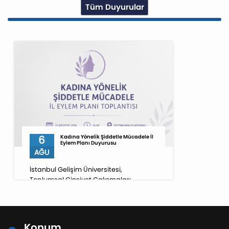
Tüm Duyurular
6
Kadına Yönelik Şiddetle Mücadele İl
Eylem Planı Duyurusu
AĞU
İstanbul Gelişim Üniversitesi,
Toplumsal Cinsiyet Çalışmaları
Uygulama ve Araştırma Merkezi
Müdürü Dr. Öğr. Üyesi Selda Tunç
Subaşı, 12 Ağustos 2026 tarihinde
İstanbul Valiliği koordinasyonunda
Konum