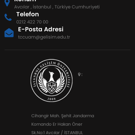
düzenlenecek “Kadına Yönelik Şiddetle
Avcılar , İstanbul , Türkiye Cumhuriyeti
Mücadele İl Koordinasyon, İzleme ve
Telefon
Değerlendirme Komisyonu 1. Dönem
Toplantısı ile V. İstanbul İl Eylem Planı
0212 422 70 00
(2026–2030) Tanıtım Toplantısı'na
E-Posta Adresi
üniversitemizi temsilen katılım
tccuam@gelisim.edu.tr
sağlayacaktır.
:
Cihangir Mah. Şehit Jandarma
Komando Er Hakan Öner
Sk.No:1 Avcılar / İSTANBUL