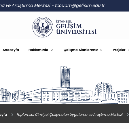
ma ve Araştırma Merkezi
-
tccuam@gelisim.edu.tr
Anasayfa
Hakkımızda
Çalışma Alanlarımız
Projeler
yfa
Toplumsal Cinsiyet Çalışmaları Uygulama ve Araştırma Merkezi