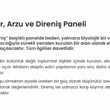
r, Arzu ve Direniş Paneli
niş” başlıklı panelde beden, yalnızca biyolojik bir var
ılığıyla sürekli yeniden kurulan bir alan olarak el
çılacaktır. Tüm ilgililer davetlidir.
bir bütünlük değil; toplumsal ilişkiler içinde kurulan, a
ar. İktidarın disiplin edici yapılarının yanı sıra, daha 
ır.
gu olmaktan ziyade üretken bir güç olarak düşünülür; beden
larak değerlendirilir. Direniş ise yalnızca karşı koyma değ
ktır.