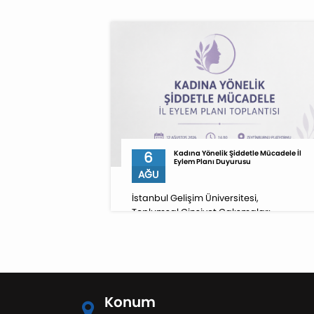
6
Kadına Yönelik Şiddetle Mücadele İl
Eylem Planı Duyurusu
AĞU
İstanbul Gelişim Üniversitesi,
Toplumsal Cinsiyet Çalışmaları
Uygulama ve Araştırma Merkezi
Müdürü Dr. Öğr. Üyesi Selda Tunç
Subaşı, 12 Ağustos 2026 tarihinde
İstanbul Valiliği koordinasyonunda
düzenlenecek “Kadına Yönelik Şiddetle
Mücadele İl Koordinasyon, İzleme ve
Konum
Değerlendirme Komisyonu 1. Dönem