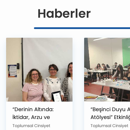
Haberler
“Derinin Altında:
“Beşinci Duyu A
İktidar, Arzu ve
Atölyesi” Etkinli
Direniş” Etkinliği
Gerçekleştirildi
Toplumsal Cinsiyet
Toplumsal Cinsiyet