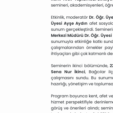
semineri, akademisyenleri, öğre
Etkinlik, moderatör
Dr. Öğr. Üy
Üyesi Ayşe Aydın
afet sosyoloj
sunum gerçekleştirdi. Seminer
Merkezi Müdürü Dr. Öğr. Üyesi
sunumuyla etkinliğe katkı sund
çalışmalarından örnekler pay
ihtiyaçları gibi çok katmanlı de
Seminerin ikinci bölümünde,
2
Sena Nur İkinci
, Bağcılar il
çalışmasını sundu. Bu sunum
hazırlığı, yönetişim ve toplumsa
Program boyunca kent, afet ve t
hizmet perspektifiyle derinlem
görüş ve önerileri alındı; semi