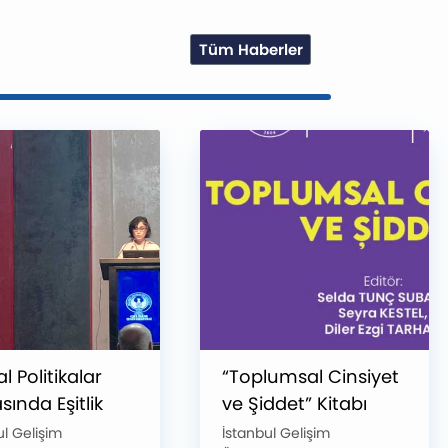
Tüm Haberler
l Politikalar
“Toplumsal Cinsiyet
ında Eşitlik
ve Şiddet” Kitabı
ı Proje Önerisi
Yayımlandı
ul Gelişim
İstanbul Gelişim