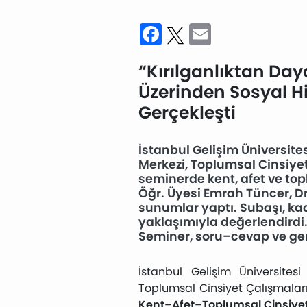
Facebook
Twitter
Email
“Kırılganlıktan Day
Üzerinden Sosyal H
Gerçekleşti
İstanbul Gelişim Üniversit
Merkezi, Toplumsal Cinsiye
seminerde kent, afet ve toplu
Öğr. Üyesi Emrah Tüncer, D
sunumlar yaptı. Subaşı, kad
yaklaşımıyla değerlendirdi
Seminer, soru–cevap ve ge
İstanbul Gelişim Üniversite
Toplumsal Cinsiyet Çalışmala
Kent–Afet–Toplumsal Cinsiyet