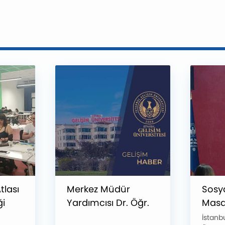
tlası
Merkez Müdür
Sosya
ği
Yardımcısı Dr. Öğr.
Masas
Üyesi Seyra Kestel
Odakl
İstanb