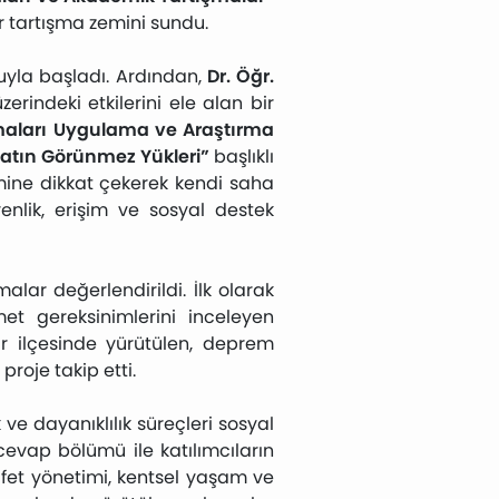
r tartışma zemini sundu.
uyla başladı. Ardından,
Dr. Öğr.
erindeki etkilerini ele alan bir
maları Uygulama ve Araştırma
atın Görünmez Yükleri”
başlıklı
emine dikkat çekerek kendi saha
nlik, erişim ve sosyal destek
ar değerlendirildi. İlk olarak
met gereksinimlerini inceleyen
r ilçesinde yürütülen, deprem
proje takip etti.
ve dayanıklılık süreçleri sosyal
cevap bölümü ile katılımcıların
 afet yönetimi, kentsel yaşam ve