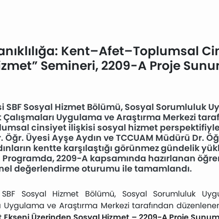
anıklılığa: Kent–Afet–Toplumsal Ci
izmet” Semineri, 2209-A Proje Sunu
esi SBF Sosyal Hizmet Bölümü, Sosyal Sorumluluk 
t Çalışmaları Uygulama ve Araştırma Merkezi tar
msal cinsiyet ilişkisi sosyal hizmet perspektifiyle e
r. Öğr. Üyesi Ayşe Aydın ve TCCUAM Müdürü Dr. Öğ
ınların kentte karşılaştığı görünmez gündelik yükl
. Programda, 2209-A kapsamında hazırlanan öğrenci
nel değerlendirme oturumu ile tamamlandı.
si SBF Sosyal Hizmet Bölümü, Sosyal Sorumluluk Uy
rı Uygulama ve Araştırma Merkezi tarafından düzenlen
 Ekseni Üzerinden Sosyal Hizmet – 2209-A Proje Sunum