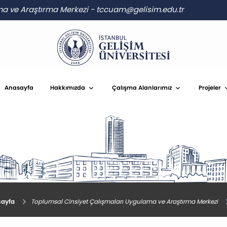
ma ve Araştırma Merkezi
-
tccuam@gelisim.edu.tr
Anasayfa
Hakkımızda
Çalışma Alanlarımız
Projeler
ayfa
Toplumsal Cinsiyet Çalışmaları Uygulama ve Araştırma Merkezi