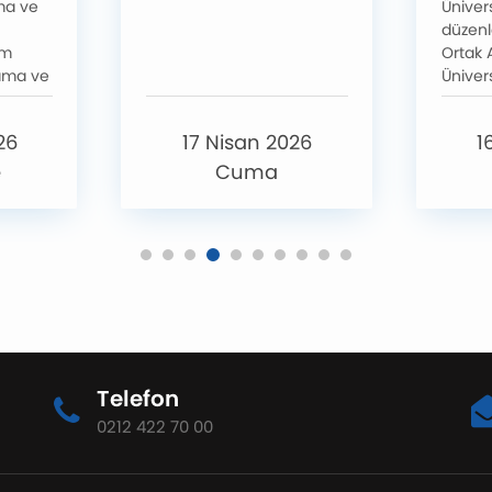
ma ve
Üniver
ve Yönetim Kurulu
düzenl
Üyesi Dr. Öğr. Üyesi
um
Ortak A
Aydan Ünlükaya
lama ve
Üniversi
Çevirici’nin BAP
Çalışta
de
ile ak
Projesi Kabul Aldı
26
17 Nisan 2026
1
i Duyu
getirer
ayıs
somut 
e
Cuma
ok 288
önerile
zemin 
t 14.00–
eşitlik
enlenen
politik
Özlem
çalışta
ilerle
masala
öneril
paylaşı
Telefon
0212 422 70 00