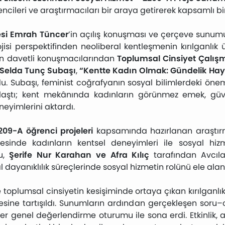
ncileri ve araştırmacıları bir araya getirerek kapsamlı bi
esi Emrah Tüncer
’in açılış konuşması ve çerçeve sunum
isi perspektifinden neoliberal kentleşmenin kırılganlık üz
in davetli konuşmacılarından
Toplumsal Cinsiyet Çalış
 Selda Tunç Subaşı
,
“Kentte Kadın Olmak: Gündelik Hay
u. Subaşı, feminist coğrafyanın sosyal bilimlerdeki ön
laştı; kent mekânında kadınların görünmez emek, güve
neyimlerini aktardı.
209-A öğrenci projeleri
kapsamında hazırlanan araştırmal
çesinde kadınların kentsel deneyimleri ile sosyal hiz
u,
Şerife Nur Karahan ve Afra Kılıç
tarafından Avcıla
l dayanıklılık süreçlerinde sosyal hizmetin rolünü ele alan 
oplumsal cinsiyetin kesişiminde ortaya çıkan kırılganlık 
esine tartışıldı. Sunumların ardından gerçekleşen soru–
ner genel değerlendirme oturumu ile sona erdi. Etkinlik,