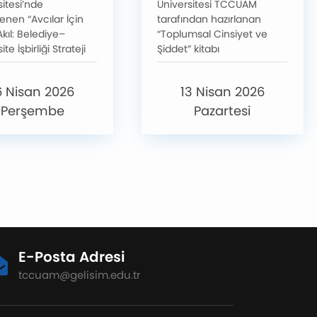
sitesi’nde
Üniversitesi TCCUAM
enen “Avcılar İçin
tarafından hazırlanan
kıl: Belediye–
“Toplumsal Cinsiyet ve
te İşbirliği Strateji
Şiddet” kitabı
yı”, yerel yönetim
yayımlanmaktadır.
ademiyi bir araya
Editörlüğünü Selda Tunç
6 Nisan 2026
13 Nisan 2026
ek ilçeye yönelik
Subaşı, Seyra Kestel ve
politika ve proje
Diler Ezgi Tarhan
Perşembe
Pazartesi
rinin geliştirilmesine
üstlenmektedir. Eser,
hazırladı. Toplumsal
toplumsal cinsiyet ve
 odaklı sosyal
şiddet ilişkisini
aların ele alındığı
disiplinlerarası bir
yda, farklı tematik
yaklaşımla ele almaktadır.
rda üretilen
Ataerkil yapılar içinde
er gün sonunda
üretilen fiziksel, cinsel,
ldı.
psikolojik, ekonomik ve
sembolik şiddet
E-Posta Adresi
biçimlerine
odaklanılmaktadır.
tccuam@gelisim.edu.tr
Şiddetin yapısal, kültürel,
politik ve dijital boyutları
tartışılmakta;